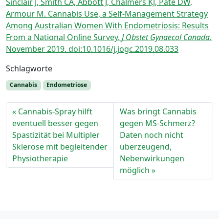
Sinclair J, Smith CA, Abbott J, Chalmers KJ, Pate DW,
Armour M. Cannabis Use, a Self-Management Strategy
Among Australian Women With Endometriosis: Results
From a National Online Survey.
J Obstet Gynaecol Canada
.
November 2019. doi:10.1016/j.jogc.2019.08.033
Schlagworte
Cannabis
Endometriose
Cannabis-Spray hilft
Was bringt Cannabis
eventuell besser gegen
gegen MS-Schmerz?
Spastizität bei Multipler
Daten noch nicht
Sklerose mit begleitender
überzeugend,
Physiotherapie
Nebenwirkungen
möglich