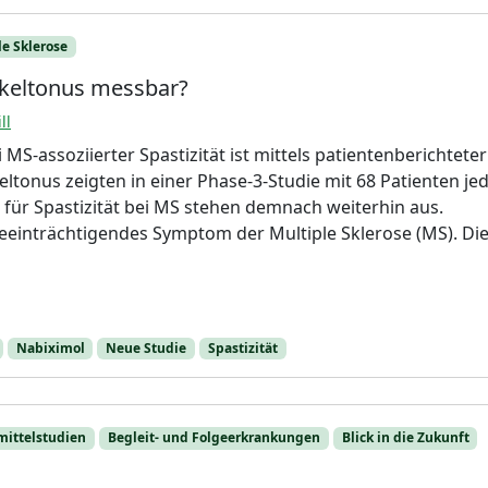
le Sklerose
skeltonus messbar?
ll
MS-assoziierter Spastizität ist mittels patientenberichteter
tonus zeigten in einer Phase-3-Studie mit 68 Patienten je
 für Spastizität bei MS stehen demnach weiterhin aus.
k beeinträchtigendes Symptom der Multiple Sklerose (MS). Di
Nabiximol
Neue Studie
Spastizität
mittelstudien
Begleit- und Folgeerkrankungen
Blick in die Zukunft