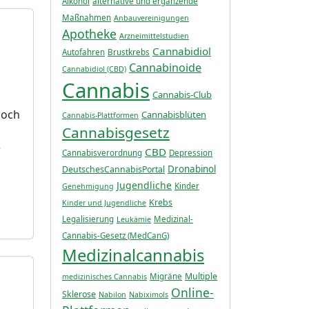
Alkohol
alternative und ergänzende
Maßnahmen
Anbauvereinigungen
Apotheke
Arzneimittelstudien
Cannabidiol
Autofahren
Brustkrebs
Cannabinoide
Cannabidiol (CBD)
Cannabis
Cannabis-Club
doch
Cannabisblüten
Cannabis-Plattformen
Cannabisgesetz
e
CBD
Cannabisverordnung
Depression
Dronabinol
DeutschesCannabisPortal
Jugendliche
Kinder
Genehmigung
Krebs
Kinder und Jugendliche
Legalisierung
Medizinal-
Leukämie
Cannabis-Gesetz (MedCanG)
Medizinalcannabis
Multiple
Migräne
medizinisches Cannabis
Online-
Sklerose
Nabilon
Nabiximols