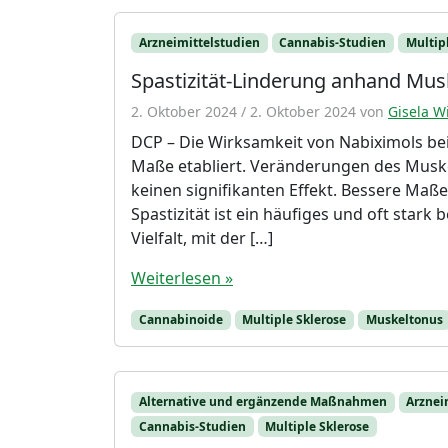
Arzneimittelstudien
Cannabis-Studien
Multip
Spastizität-Linderung anhand Mu
2. Oktober 2024
/
2. Oktober 2024
von
Gisela Wi
DCP – Die Wirksamkeit von Nabiximols bei 
Maße etabliert. Veränderungen des Muskel
keinen signifikanten Effekt. Bessere Maße
Spastizität ist ein häufiges und oft star
Vielfalt, mit der […]
Weiterlesen »
Cannabinoide
Multiple Sklerose
Muskeltonus
Alternative und ergänzende Maßnahmen
Arznei
Cannabis-Studien
Multiple Sklerose