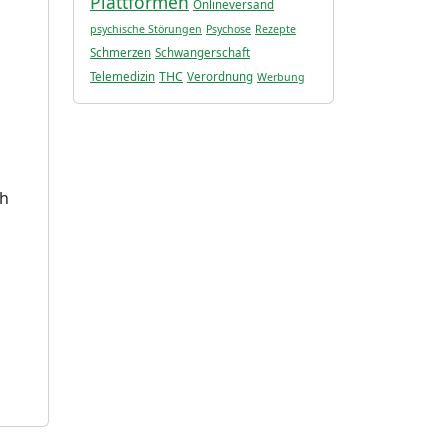
Plattformen
Onlineversand
psychische Störungen
Psychose
Rezepte
Schmerzen
Schwangerschaft
THC
Telemedizin
Verordnung
Werbung
ch