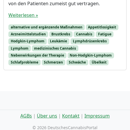
von den Patienten zumeist gut vertragen.
Weiterlesen »
alternative und ergänzende Maßnahmen
Appetitlosigkeit
Arzneimittelstudien
Brustkrebs
Cannabis
Fatigue
Hodgkin-Lymphom
Leukämie
Lymphdrüsenkrebs
Lymphom
medizinisches Cannabis
Nebenwirkungen der Therapie
Non-Hodgkin-Lymphom
Schlafprobleme
Schmerzen
Schwäche
Übelkeit
AGBs
|
Über uns
|
Kontakt
|
Impressum
©
2026 DeutschesCannabisPortal