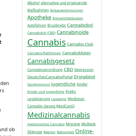
Alkohol
alternative und ergänzende
Maßnahmen
Anbauvereinigungen
Apotheke
Arzneimittelstudien
Cannabidiol
Autofahren
Brustkrebs
Cannabinoide
Cannabidiol (CBD)
e
Cannabis
t
Cannabis-Club
Cannabisblüten
Cannabis-Plattformen
Cannabisgesetz
CBD
Cannabisverordnung
Depression
s
Dronabinol
DeutschesCannabisPortal
nden
Jugendliche
Kinder
Genehmigung
rs
Krebs
Kinder und Jugendliche
Legalisierung
Medizinal-
Leukämie
Cannabis-Gesetz (MedCanG)
e
Medizinalcannabis
Multiple
Migräne
medizinisches Cannabis
 und ob
Online-
Sklerose
Nabilon
Nabiximols