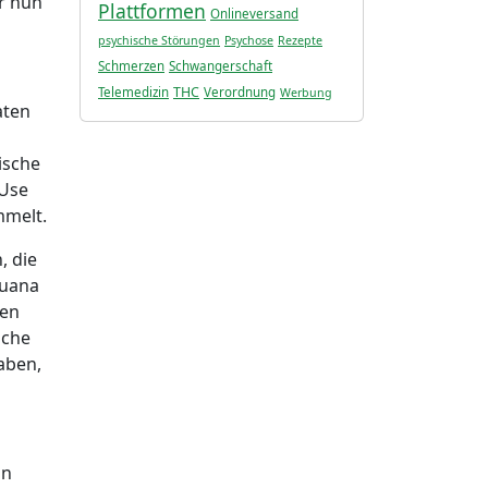
r nun
Plattformen
Onlineversand
psychische Störungen
Psychose
Rezepte
Schmerzen
Schwangerschaft
THC
Telemedizin
Verordnung
Werbung
aten
ische
 Use
mmelt.
, die
huana
nen
sche
aben,
on