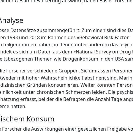
heit der Gesamtbevölkerung auswirkt, haben Basler Forsche
Analyse
grosse Datensätze zusammengeführt: Zum einen sind dies D
chen 1993 und 2018 im Rahmen des «Behavioral Risk Factor
en teilgenommen haben, in denen unter anderem das psych
ndelt es sich um Daten aus dem «National Survey on Drug
dheitsbezogenen Themen wie Drogenkonsum in den USA sa
 die Forscher verschiedene Gruppen. Sie umfassen Personen
tweder mit hoher Wahrscheinlichkeit abstinent sind, Mari
medizinischen Gründen konsumieren. Weiter konnten Perso
einlichkeit unter chronischen Schmerzen leiden. Die psychi
ätzung erfasst, bei der die Befragten die Anzahl Tage ang
eme hatten.
eutischem Konsum
ie Forscher die Auswirkungen einer gesetzlichen Freigabe v