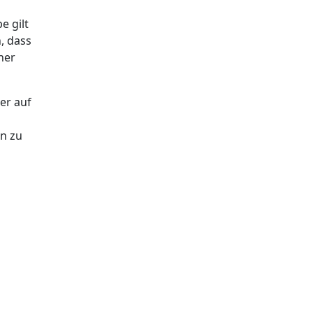
e gilt
, dass
her
er auf
en zu