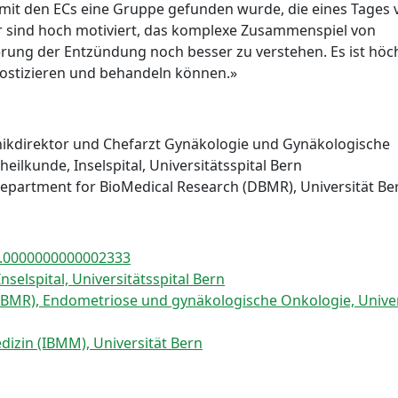
ss mit den ECs eine Gruppe gefunden wurde, die eines Tages 
r sind hoch motiviert, das komplexe Zusammenspiel von
rung der Entzündung noch besser zu verstehen. Es ist höc
nostizieren und behandeln können.»
linikdirektor und Chefarzt Gynäkologie und Gynäkologische
heilkunde, Inselspital, Universitätsspital Bern
Department for BioMedical Research (DBMR), Universität Be
in.0000000000002333
nselspital, Universitätsspital Bern
BMR), Endometriose und gynäkologische Onkologie, Univer
dizin (IBMM), Universität Bern