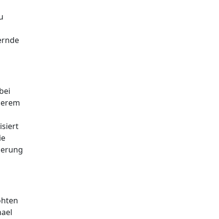
u
ernde
bei
derem
siert
ie
uerung
öhten
hael