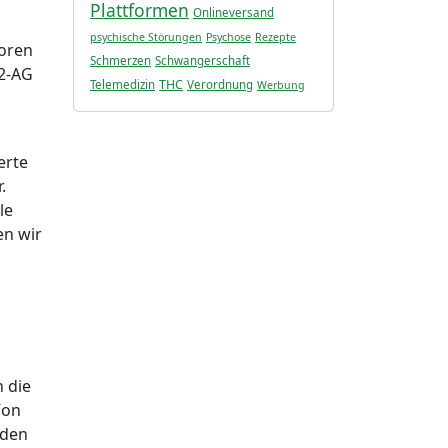
Plattformen
Onlineversand
psychische Störungen
Psychose
Rezepte
toren
Schmerzen
Schwangerschaft
 2-AG
THC
Telemedizin
Verordnung
Werbung
erte
.
le
en wir
 die
Von
 den