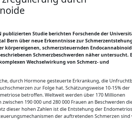
inoide
IN publizierten Studie berichten Forschende der Universit
pital Bern über neue Erkenntnisse zur Schmerzentstehung
der körpereigenen, schmerzsteuernden Endocannabinoide
beschriebenen Schmerzbeschwerden näher untersucht. 
er komplexen Wechselwirkung von Schmerz- und
liche, durch Hormone gesteuerte Erkrankung, die Unfruchtb
auchschmerzen zur Folge hat. Schätzungsweise 10-15% der
metriose betroffen. Weltweit werden über 170 Millionen
en zwischen 190 000 und 280 000 Frauen an Beschwerden di
tz dieser hohen Zahlen ist die Entstehung der Endometrio
e Steuerungsmechanismen der auftretenden Schmerzen sind