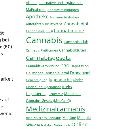
Alkohol
alternative und ergänzende
Maßnahmen
Anbauvereinigungen
Apotheke
Arzneimittelstudien
Cannabidiol
Autofahren
Brustkrebs
Cannabinoide
Cannabidiol (CBD)
ät
Cannabis
 bei
Cannabis-Club
 (EC)
Cannabisblüten
Cannabis-Plattformen
Es
Cannabisgesetz
CBD
Cannabisverordnung
Depression
Dronabinol
DeutschesCannabisPortal
arkeit
Jugendliche
Kinder
Genehmigung
Krebs
Kinder und Jugendliche
Legalisierung
Medizinal-
Leukämie
e auf
Cannabis-Gesetz (MedCanG)
se
Medizinalcannabis
 wenig
Multiple
Migräne
medizinisches Cannabis
Online-
Sklerose
Nabilon
Nabiximols