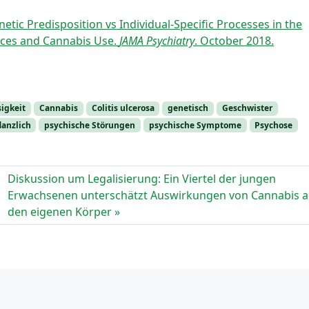
tic Predisposition vs Individual-Specific Processes in the
nces and Cannabis Use.
JAMA Psychiatry
. October 2018.
sigkeit
Cannabis
Colitis ulcerosa
genetisch
Geschwister
lanzlich
psychische Störungen
psychische Symptome
Psychose
Diskussion um Legalisierung: Ein Viertel der jungen
Erwachsenen unterschätzt Auswirkungen von Cannabis a
den eigenen Körper