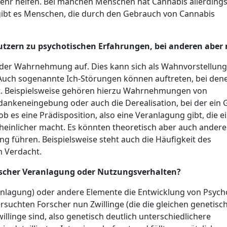
ehr helfen. Bei manchen Menschen hat Cannabis allerding
gibt es Menschen, die durch den Gebrauch von Cannabis
zern zu psychotischen Erfahrungen, bei anderen aber 
ng der Wahrnehmung auf. Dies kann sich als Wahnvorstellung
. Auch sogenannte Ich-Störungen können auftreten, bei den
st. Beispielsweise gehören hierzu Wahrnehmungen von
nkeneingebung oder auch die Derealisation, bei der ein 
, ob es eine Prädisposition, also eine Veranlagung gibt, die e
heinlicher macht. Es könnten theoretisch aber auch andere
g führen. Beispielsweise steht auch die Häufigkeit des
m Verdacht.
scher Veranlagung oder Nutzungsverhalten?
anlagung) oder andere Elemente die Entwicklung von Psyc
uchten Forscher nun Zwillinge (die die gleichen genetisc
willinge sind, also genetisch deutlich unterschiedlichere