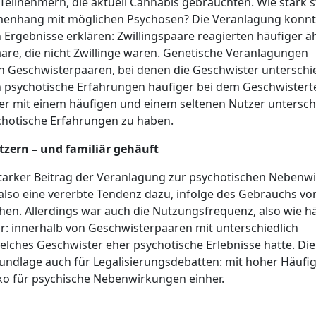
Teilnehmern, die aktuell Cannabis gebrauchten. Wie stark 
menhang mit möglichen Psychosen? Die Veranlagung konn
Ergebnisse erklären: Zwillingspaare reagierten häufiger ä
re, die nicht Zwillinge waren. Genetische Veranlagungen
en Geschwisterpaaren, bei denen die Geschwister unterschi
n psychotische Erfahrungen häufiger bei dem Geschwistertei
er mit einem häufigen und einem seltenen Nutzer untersc
sychotische Erfahrungen zu haben.
tzern – und familiär gehäuft
arker Beitrag der Veranlagung zur psychotischen Nebenw
so eine vererbte Tendenz dazu, infolge des Gebrauchs vo
en. Allerdings war auch die Nutzungsfrequenz, also wie h
r: innerhalb von Geschwisterpaaren mit unterschiedlich
lches Geschwister eher psychotische Erlebnisse hatte. Die
undlage auch für Legalisierungsdebatten: mit hoher Häufig
ko für psychische Nebenwirkungen einher.