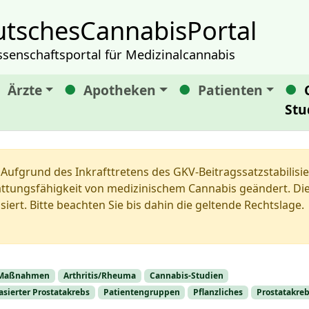
tschesCannabisPortal
ssenschaftsportal für Medizinalcannabis
Ärzte
Apotheken
Patienten
Stu
Aufgrund des Inkrafttretens des GKV-Beitragssatzstabilis
tungsfähigkeit von medizinischem Cannabis geändert. Die 
siert. Bitte beachten Sie bis dahin die geltende Rechtslage.
e Maßnahmen
Arthritis/Rheuma
Cannabis-Studien
sierter Prostatakrebs
Patientengruppen
Pflanzliches
Prostatakre