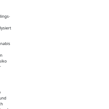
lings-
ysiert
nnabis
en
siko
r
e
 und
ch