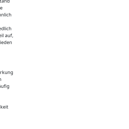
stand
te
hnlich
edlich
l auf,
hieden
irkung
n
äufig
keit