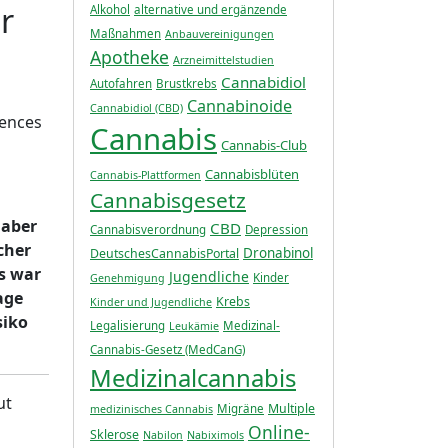
r
Alkohol
alternative und ergänzende
Maßnahmen
Anbauvereinigungen
Apotheke
Arzneimittelstudien
Cannabidiol
Autofahren
Brustkrebs
Cannabinoide
Cannabidiol (CBD)
iences
Cannabis
Cannabis-Club
Cannabisblüten
Cannabis-Plattformen
Cannabisgesetz
 aber
CBD
Cannabisverordnung
Depression
cher
Dronabinol
DeutschesCannabisPortal
s war
Jugendliche
Kinder
Genehmigung
age
Krebs
Kinder und Jugendliche
siko
Legalisierung
Medizinal-
Leukämie
Cannabis-Gesetz (MedCanG)
Medizinalcannabis
ut
Multiple
Migräne
medizinisches Cannabis
Online-
Sklerose
Nabilon
Nabiximols