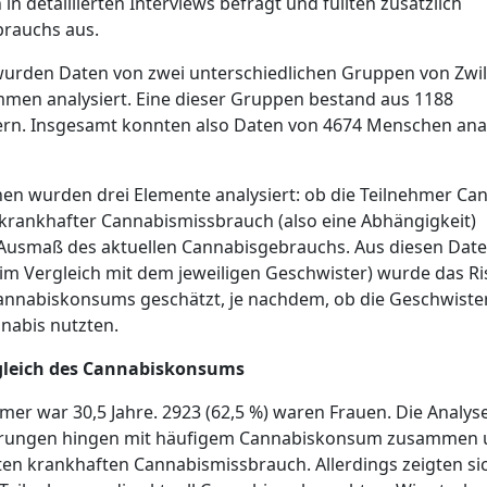
 detaillierten Interviews befragt und füllten zusätzlich
brauchs aus.
wurden Daten von zwei unterschiedlichen Gruppen von Zwil
men analysiert. Eine dieser Gruppen bestand aus 1188
ern. Insgesamt konnten also Daten von 4674 Menschen anal
en wurden drei Elemente analysiert: ob die Teilnehmer Ca
in krankhafter Cannabismissbrauch (also eine Abhängigkeit)
s Ausmaß des aktuellen Cannabisgebrauchs. Aus diesen Dat
im Vergleich mit dem jeweiligen Geschwister) wurde das Ri
Cannabiskonsums geschätzt, je nachdem, ob die Geschwiste
nnabis nutzten.
rgleich des Cannabiskonsums
hmer war 30,5 Jahre. 2923 (62,5 %) waren Frauen. Die Analys
fahrungen hingen mit häufigem Cannabiskonsum zusammen
en krankhaften Cannabismissbrauch. Allerdings zeigten si