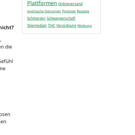
s
Plattformen
Onlineversand
psychische Störungen
Psychose
Rezepte
Schmerzen
Schwangerschaft
THC
Telemedizin
Verordnung
Werbung
nicht?
,
en die
Gefühl
ine
hosen
hen