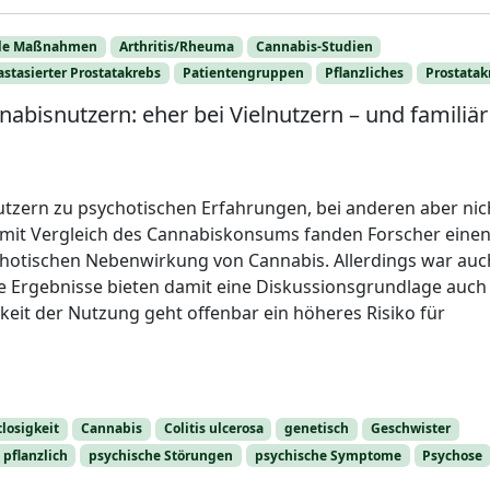
nde Maßnahmen
Arthritis/Rheuma
Cannabis-Studien
stasierter Prostatakrebs
Patientengruppen
Pflanzliches
Prostatak
abisnutzern: eher bei Vielnutzern – und familiär
zern zu psychotischen Erfahrungen, bei anderen aber nic
e mit Vergleich des Cannabiskonsums fanden Forscher eine
chotischen Nebenwirkung von Cannabis. Allerdings war auc
ie Ergebnisse bieten damit eine Diskussionsgrundlage auch
keit der Nutzung geht offenbar ein höheres Risiko für
losigkeit
Cannabis
Colitis ulcerosa
genetisch
Geschwister
pflanzlich
psychische Störungen
psychische Symptome
Psychose