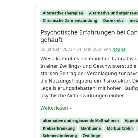
Alternative Therapien
Alternative und ergänze
Chronische Darmentzündung
Darmkrebs
meta
Psychotische Erfahrungen bei Cann
gehäuft
26. Januar 2023
/
24. Mai 2024
von
hoppe
Wieso kommt es bei manchen Cannabisnut
In einer Zwillings- und Geschwisterstudi
starken Beitrag der Veranlagung zur psy
die Nutzungsfrequenz ein Risikofaktor. D
Legalisierungsdebatten: mit hoher Häufig
psychische Nebenwirkungen einher.
Weiterlesen »
alternative und ergänzende Maßnahmen
Appetit
Krebserkrankung
Marihuana
Morbus Crohn
Schmerzlinderung
Zwillinge