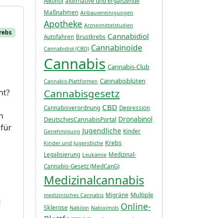
Alkohol
alternative und ergänzende
Maßnahmen
Anbauvereinigungen
Apotheke
Arzneimittelstudien
rebs
Cannabidiol
Autofahren
Brustkrebs
Cannabinoide
Cannabidiol (CBD)
Cannabis
Cannabis-Club
Cannabisblüten
Cannabis-Plattformen
Cannabisgesetz
ht?
n
CBD
Cannabisverordnung
Depression
h
Dronabinol
DeutschesCannabisPortal
 für
Jugendliche
Kinder
Genehmigung
Krebs
Kinder und Jugendliche
Legalisierung
Medizinal-
Leukämie
Cannabis-Gesetz (MedCanG)
Medizinalcannabis
Multiple
Migräne
medizinisches Cannabis
Online-
Sklerose
Nabilon
Nabiximols