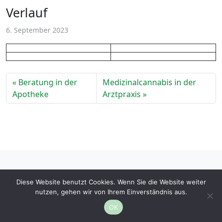
Verlauf
6. September 2023
Beratung in der
Medizinalcannabis in der
Apotheke
Arztpraxis
Diese Website benutzt Cookies. Wenn Sie die Website weiter
AGBs
|
Über uns
|
Kontakt
|
Impressum
nutzen, gehen wir von Ihrem Einverständnis aus.
OK
©
2026 DeutschesCannabisPortal