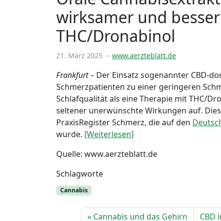
wirksamer und besser v
THC/Dronabinol
21. März 2025
–
www.aerzteblatt.de
Frankfurt
– Der Einsatz sogenannter CBD-domi
Schmerzpatienten zu einer geringeren Schme
Schlafqualität als eine Therapie mit THC/D
seltener unerwünschte Wirkungen auf. Dies
PraxisRegister Schmerz, die auf den
Deutsch
wurde.
[Weiterlesen]
Quelle: www.aerzteblatt.de
Schlagworte
Cannabis
Cannabis und das Gehirn
CBD i