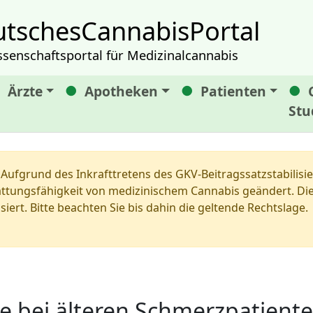
tschesCannabisPortal
ssenschaftsportal für Medizinalcannabis
Ärzte
Apotheken
Patienten
Stu
Aufgrund des Inkrafttretens des GKV-Beitragssatzstabilis
tungsfähigkeit von medizinischem Cannabis geändert. Die 
siert. Bitte beachten Sie bis dahin die geltende Rechtslage.
e bei älteren Schmerzpatient