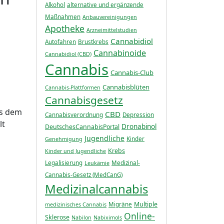
Alkohol
alternative und ergänzende
Maßnahmen
Anbauvereinigungen
Apotheke
Arzneimittelstudien
Cannabidiol
Autofahren
Brustkrebs
Cannabinoide
Cannabidiol (CBD)
Cannabis
Cannabis-Club
Cannabisblüten
Cannabis-Plattformen
Cannabisgesetz
us dem
CBD
Cannabisverordnung
Depression
lt
Dronabinol
DeutschesCannabisPortal
Jugendliche
Kinder
Genehmigung
Krebs
Kinder und Jugendliche
Legalisierung
Medizinal-
Leukämie
Cannabis-Gesetz (MedCanG)
Medizinalcannabis
Multiple
Migräne
medizinisches Cannabis
Online-
Sklerose
Nabilon
Nabiximols