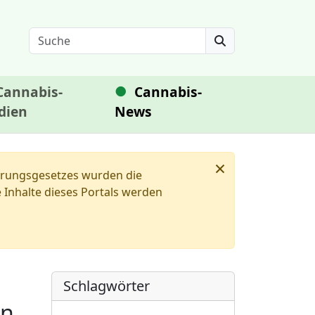
Search
Cannabis-
Cannabis-
dien
News
×
ierungsgesetzes wurden die
Inhalte dieses Portals werden
Schlagwörter
en