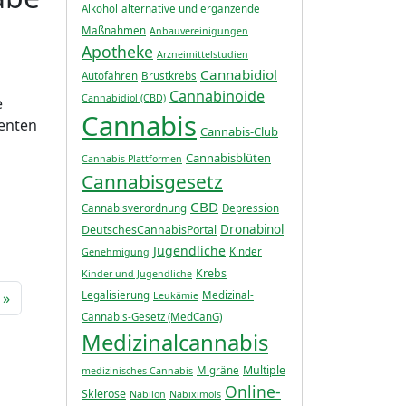
Alkohol
alternative und ergänzende
Maßnahmen
Anbauvereinigungen
Apotheke
Arzneimittelstudien
Cannabidiol
Autofahren
Brustkrebs
Cannabinoide
Cannabidiol (CBD)
e
Cannabis
menten
Cannabis-Club
Cannabisblüten
Cannabis-Plattformen
Cannabisgesetz
CBD
Cannabisverordnung
Depression
Dronabinol
DeutschesCannabisPortal
Jugendliche
Kinder
Genehmigung
Krebs
Kinder und Jugendliche
Legalisierung
Medizinal-
Leukämie
Cannabis-Gesetz (MedCanG)
Medizinalcannabis
Multiple
Migräne
medizinisches Cannabis
Online-
Sklerose
Nabilon
Nabiximols