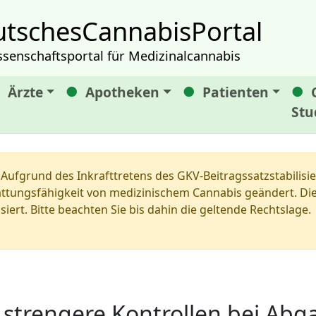
tschesCannabisPortal
ssenschaftsportal für Medizinalcannabis
Ärzte
Apotheken
Patienten
Stu
Aufgrund des Inkrafttretens des GKV-Beitragssatzstabilis
tungsfähigkeit von medizinischem Cannabis geändert. Die 
siert. Bitte beachten Sie bis dahin die geltende Rechtslage.
strengere Kontrollen bei Abg