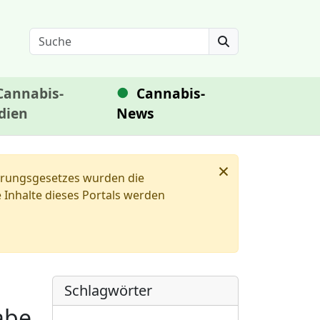
Search
Cannabis-
Cannabis-
dien
News
×
ierungsgesetzes wurden die
Inhalte dieses Portals werden
Schlagwörter
abe