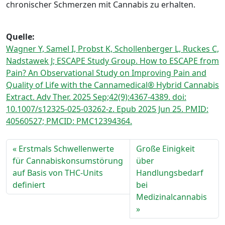
chronischer Schmerzen mit Cannabis zu erhalten.
Quelle:
Wagner Y, Samel I, Probst K, Schollenberger L, Ruckes C,
Nadstawek J; ESCAPE Study Group. How to ESCAPE from
Pain? An Observational Study on Improving Pain and
Quality of Life with the Cannamedical® Hybrid Cannabis
Extract. Adv Ther. 2025 Sep;42(9):4367-4389. doi:
10.1007/s12325-025-03262-z. Epub 2025 Jun 25. PMID:
40560527; PMCID: PMC12394364.
Erstmals Schwellenwerte
Große Einigkeit
für Cannabiskonsumstörung
über
auf Basis von THC-Units
Handlungsbedarf
definiert
bei
Medizinalcannabis