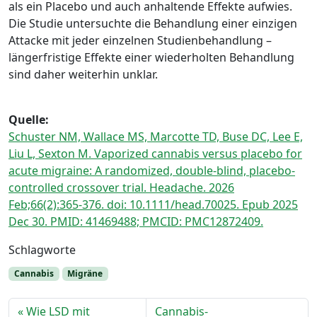
als ein Placebo und auch anhaltende Effekte aufwies.
Die Studie untersuchte die Behandlung einer einzigen
Attacke mit jeder einzelnen Studienbehandlung –
längerfristige Effekte einer wiederholten Behandlung
sind daher weiterhin unklar.
Quelle:
Schuster NM, Wallace MS, Marcotte TD, Buse DC, Lee E,
Liu L, Sexton M. Vaporized cannabis versus placebo for
acute migraine: A randomized, double-blind, placebo-
controlled crossover trial. Headache. 2026
Feb;66(2):365-376. doi: 10.1111/head.70025. Epub 2025
Dec 30. PMID: 41469488; PMCID: PMC12872409.
Schlagworte
Cannabis
Migräne
Wie LSD mit
Cannabis-