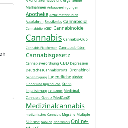
Alkohol
alternative und ergänzende
Maßnahmen
Anbauvereinigungen
Apotheke
Arzneimittelstudien
Cannabidiol
Autofahren
Brustkrebs
Cannabinoide
Cannabidiol (CBD)
Cannabis
Cannabis-Club
e
Cannabisblüten
Cannabis-Plattformen
Cannabisgesetz
ahl
CBD
Cannabisverordnung
Depression
Dronabinol
DeutschesCannabisPortal
Jugendliche
Kinder
Genehmigung
Krebs
Kinder und Jugendliche
Legalisierung
Medizinal-
Leukämie
Cannabis-Gesetz (MedCanG)
Medizinalcannabis
Multiple
Migräne
medizinisches Cannabis
Online-
Sklerose
Nabilon
Nabiximols