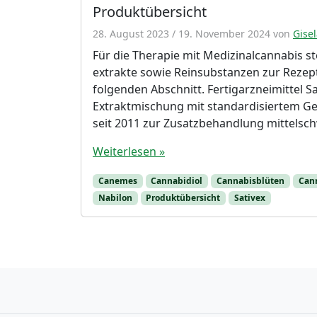
Produktübersicht
28. August 2023
/
19. November 2024
von
Gisel
Für die Therapie mit Medizinalcannabis s
extrakte sowie Reinsubstanzen zur Rezept
folgenden Abschnitt. Fertigarzneimittel Sa
Extraktmischung mit standardisiertem Geh
seit 2011 zur Zusatzbehandlung mittelschw
Weiterlesen »
Canemes
Cannabidiol
Cannabisblüten
Can
Nabilon
Produktübersicht
Sativex