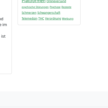
Plattformen
Onlineversand
psychische Störungen
Psychose
Rezepte
Schmerzen
Schwangerschaft
nd
THC
Telemedizin
Verordnung
Werbung
e im
ist