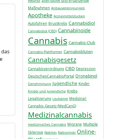
Alkohol
alternative und ergänzende
Maßnahmen
Anbauvereinigungen
Apotheke
Arzneimittelstudien
Cannabidiol
Autofahren
Brustkrebs
Cannabinoide
Cannabidiol (CBD)
Cannabis
Cannabis-Club
 das
Cannabisblüten
Cannabis-Plattformen
Cannabisgesetz
ne
CBD
Cannabisverordnung
Depression
Dronabinol
DeutschesCannabisPortal
Jugendliche
Kinder
Genehmigung
Krebs
Kinder und Jugendliche
Legalisierung
Medizinal-
Leukämie
Cannabis-Gesetz (MedCanG)
Medizinalcannabis
Multiple
Migräne
medizinisches Cannabis
Online-
Sklerose
Nabilon
Nabiximols