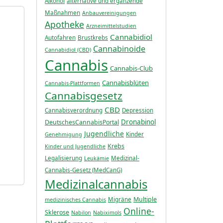
Alkohol
alternative und ergänzende
Maßnahmen
Anbauvereinigungen
Apotheke
Arzneimittelstudien
Cannabidiol
Autofahren
Brustkrebs
Cannabinoide
Cannabidiol (CBD)
Cannabis
Cannabis-Club
Cannabisblüten
Cannabis-Plattformen
Cannabisgesetz
CBD
Cannabisverordnung
Depression
Dronabinol
DeutschesCannabisPortal
Jugendliche
Kinder
Genehmigung
Krebs
Kinder und Jugendliche
Legalisierung
Medizinal-
Leukämie
Cannabis-Gesetz (MedCanG)
Medizinalcannabis
Multiple
Migräne
medizinisches Cannabis
Online-
Sklerose
Nabilon
Nabiximols