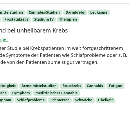
mittelstudien
Cannabis-Studien
Darmkrebs
Leukämie
Prostatakrebs
Stadium IV
Therapien
nd bei unheilbarem Krebs
rger
ser Studie bei Krebspatienten im weit fortgeschrittenem
ende Symptome der Patienten wie Schlafprobleme oder z. B.
de von den Patienten zumeist gut vertragen.
losigkeit
Arzneimittelstudien
Brustkrebs
Cannabis
Fatigue
rebs
Lymphom
medizinisches Cannabis
ymphom
Schlafprobleme
Schmerzen
Schwäche
Übelkeit