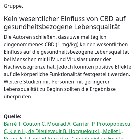
Gruppe.
Kein wesentlicher Einfluss von CBD auf
gesundheitsbezogene Lebensqualität
Die Autoren schließen, dass zweimal täglich
eingenommenes CBD (1 mg/kg) keinen wesentlichen
Einfluss auf die gesundheitsbezogene Lebensqualität
bei Menschen mit HIV und Viruslast unter der
Nachweisegrenze hat. Jedoch konnten positive Effekte
auf die körperliche Funktionalität festgestellt werden.
Weitere Studien mit Personen mit geringerer
Lebensqualität zu Beginn sollten die Ergebnisse
überprüfen.
Quelle:
Barré T, Couton C, Mourad A, Carrieri P, Protopopescu
C, Klein H, de Dieuleveult B, Hocqueloux L, Mollet L,
Prazuck T. Limited Impact of Cannabidiol on Health-