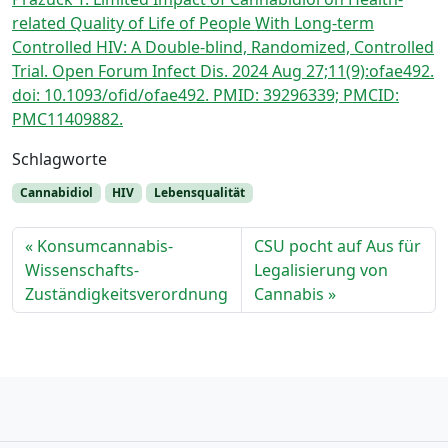
related Quality of Life of People With Long-term
Controlled HIV: A Double-blind, Randomized, Controlled
Trial. Open Forum Infect Dis. 2024 Aug 27;11(9):ofae492.
doi: 10.1093/ofid/ofae492. PMID: 39296339; PMCID:
PMC11409882.
Schlagworte
Cannabidiol
HIV
Lebensqualität
Konsumcannabis-
CSU pocht auf Aus für
Wissenschafts-
Legalisierung von
Zuständigkeitsverordnung
Cannabis