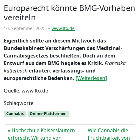
Euro­pa­recht könnte BMG-Vor­haben
ver­ei­teln
10. September 2025
–
www.lto.de
Eigentlich sollte an diesem Mittwoch das
Bundeskabinett Verschärfungen des Medizinal-
Cannabisgesetzes beschließen. Doch an dem
Entwurf aus dem BMG hagelte es Kritik.
Franziska
Katterbach
erläutert verfassungs- und
europarechtliche Bedenken.
[Weiterlesen]
Quelle: www.lto.de
Schlagworte
Cannabis
Online-Plattformen
Hochschule Kaiserslautern
Wie Cannabis die
erforscht Wirkung von
Fruchtbarkeit von