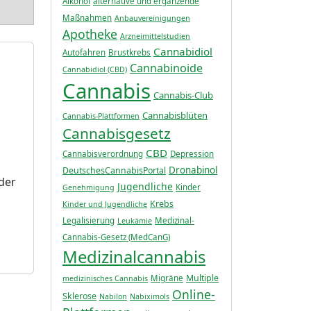
Alkohol
alternative und ergänzende
Maßnahmen
Anbauvereinigungen
Apotheke
Arzneimittelstudien
Cannabidiol
Autofahren
Brustkrebs
Cannabinoide
Cannabidiol (CBD)
Cannabis
Cannabis-Club
Cannabisblüten
Cannabis-Plattformen
Cannabisgesetz
CBD
Cannabisverordnung
Depression
Dronabinol
DeutschesCannabisPortal
der
Jugendliche
Kinder
Genehmigung
Krebs
Kinder und Jugendliche
Legalisierung
Medizinal-
Leukämie
Cannabis-Gesetz (MedCanG)
Medizinalcannabis
Multiple
Migräne
medizinisches Cannabis
Online-
Sklerose
Nabilon
Nabiximols