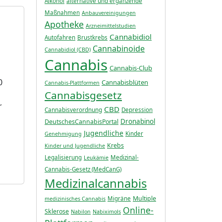
Alkohol
alternative und ergänzende
Maßnahmen
Anbauvereinigungen
Apotheke
Arzneimittelstudien
Cannabidiol
Autofahren
Brustkrebs
Cannabinoide
Cannabidiol (CBD)
Cannabis
Cannabis-Club
0
Cannabisblüten
Cannabis-Plattformen
Cannabisgesetz
r
CBD
Cannabisverordnung
Depression
Dronabinol
DeutschesCannabisPortal
Jugendliche
Kinder
Genehmigung
Krebs
Kinder und Jugendliche
Legalisierung
Medizinal-
Leukämie
Cannabis-Gesetz (MedCanG)
Medizinalcannabis
Multiple
Migräne
medizinisches Cannabis
Online-
Sklerose
Nabilon
Nabiximols