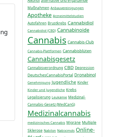
Alkohol
alternative und ergänzende
Maßnahmen
Anbauvereinigungen
Apotheke
Arzneimittelstudien
Cannabidiol
Autofahren
Brustkrebs
Cannabinoide
ung
Cannabidiol (CBD)
Cannabis
Cannabis-Club
Cannabisblüten
Cannabis-Plattformen
Cannabisgesetz
CBD
Cannabisverordnung
Depression
Dronabinol
DeutschesCannabisPortal
Jugendliche
Kinder
Genehmigung
Krebs
Kinder und Jugendliche
Legalisierung
Medizinal-
Leukämie
Cannabis-Gesetz (MedCanG)
Medizinalcannabis
Multiple
Migräne
medizinisches Cannabis
Online-
Sklerose
Nabilon
Nabiximols