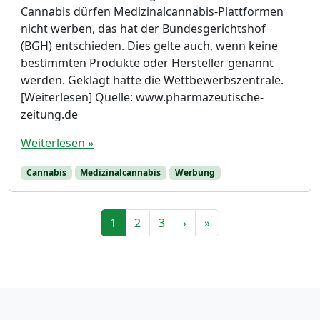
Cannabis dürfen Medizinalcannabis-Plattformen
nicht werben, das hat der Bundesgerichtshof
(BGH) entschieden. Dies gelte auch, wenn keine
bestimmten Produkte oder Hersteller genannt
werden. Geklagt hatte die Wettbewerbszentrale.
[Weiterlesen] Quelle: www.pharmazeutische-
zeitung.de
Weiterlesen »
Cannabis
Medizinalcannabis
Werbung
Seitennavigation
Aktuelle Seite
Seite
Seite
1
2
3
›
»