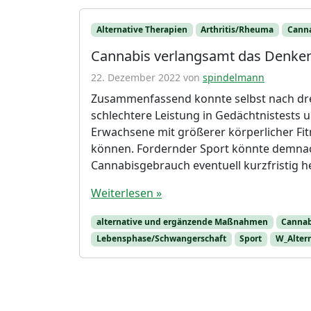
Alternative Therapien
Arthritis/Rheuma
Canna
Cannabis verlangsamt das Denken 
22. Dezember 2022
von
spindelmann
Zusammenfassend konnte selbst nach dre
schlechtere Leistung in Gedächtnistests
Erwachsene mit größerer körperlicher Fi
können. Fordernder Sport könnte demnac
Cannabisgebrauch eventuell kurzfristig hel
Weiterlesen »
alternative und ergänzende Maßnahmen
Cannab
Lebensphase/Schwangerschaft
Sport
W_Alter