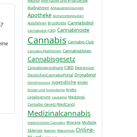
Alkohol
alternative und ergänzende
Maßnahmen
Anbauvereinigungen
Apotheke
Arzneimittelstudien
Cannabidiol
n?
Autofahren
Brustkrebs
Cannabinoide
Cannabidiol (CBD)
Cannabis
Cannabis-Club
eine
Cannabisblüten
Cannabis-Plattformen
Cannabisgesetz
CBD
Cannabisverordnung
Depression
Dronabinol
DeutschesCannabisPortal
Jugendliche
Kinder
Genehmigung
Krebs
Kinder und Jugendliche
Legalisierung
Medizinal-
Leukämie
Cannabis-Gesetz (MedCanG)
Medizinalcannabis
Multiple
Migräne
medizinisches Cannabis
Online-
Sklerose
Nabilon
Nabiximols