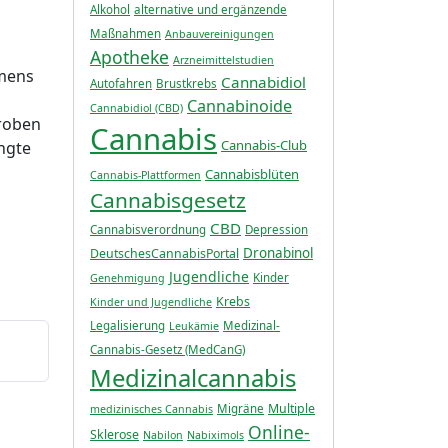
Alkohol
alternative und ergänzende
Maßnahmen
Anbauvereinigungen
Apotheke
Arzneimittelstudien
hmens
Cannabidiol
Autofahren
Brustkrebs
Cannabinoide
Cannabidiol (CBD)
proben
Cannabis
Cannabis-Club
ngte
Cannabisblüten
Cannabis-Plattformen
Cannabisgesetz
CBD
Cannabisverordnung
Depression
Dronabinol
DeutschesCannabisPortal
Jugendliche
Kinder
Genehmigung
Krebs
Kinder und Jugendliche
Legalisierung
Medizinal-
Leukämie
Cannabis-Gesetz (MedCanG)
Medizinalcannabis
Multiple
Migräne
medizinisches Cannabis
Online-
Sklerose
Nabilon
Nabiximols