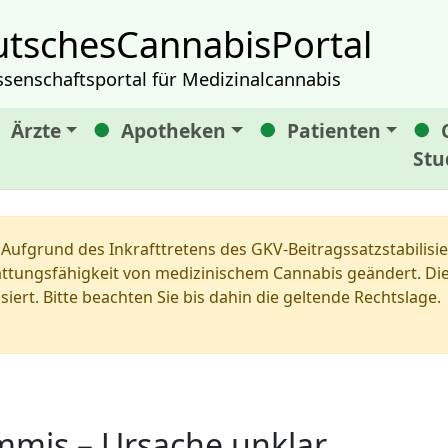
tschesCannabisPortal
ssenschaftsportal für Medizinalcannabis
Ärzte
Apotheken
Patienten
Stu
Aufgrund des Inkrafttretens des GKV-Beitragssatzstabilis
tungsfähigkeit von medizinischem Cannabis geändert. Die 
siert. Bitte beachten Sie bis dahin die geltende Rechtslage.
mmis – Ursache unklar