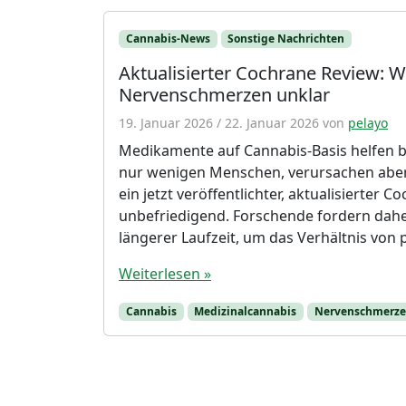
Cannabis-News
Sonstige Nachrichten
Aktualisierter Cochrane Review: W
Nervenschmerzen unklar
19. Januar 2026
/
22. Januar 2026
von
pelayo
Medikamente auf Cannabis-Basis helfen 
nur wenigen Menschen, verursachen aber
ein jetzt veröffentlichter, aktualisierter C
unbefriedigend. Forschende fordern dah
längerer Laufzeit, um das Verhältnis von
Weiterlesen »
Cannabis
Medizinalcannabis
Nervenschmerz