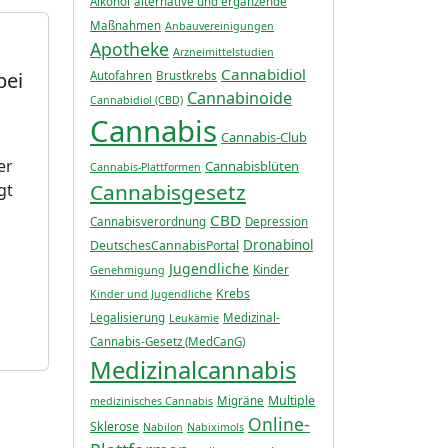
Alkohol
alternative und ergänzende
Maßnahmen
Anbauvereinigungen
Apotheke
Arzneimittelstudien
Cannabidiol
bei
Autofahren
Brustkrebs
Cannabinoide
Cannabidiol (CBD)
Cannabis
Cannabis-Club
er
Cannabisblüten
Cannabis-Plattformen
Cannabisgesetz
gt
CBD
Cannabisverordnung
Depression
Dronabinol
DeutschesCannabisPortal
Jugendliche
Kinder
Genehmigung
Krebs
Kinder und Jugendliche
Legalisierung
Medizinal-
Leukämie
Cannabis-Gesetz (MedCanG)
Medizinalcannabis
Multiple
Migräne
medizinisches Cannabis
Online-
Sklerose
Nabilon
Nabiximols