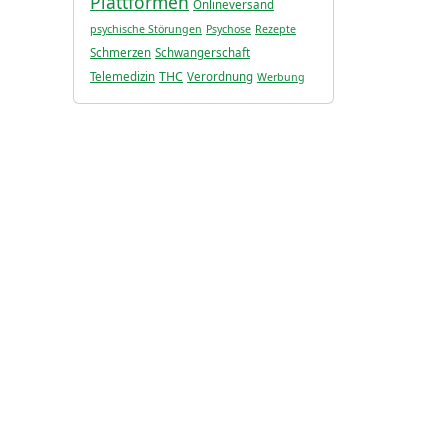
Plattformen
Onlineversand
psychische Störungen
Psychose
Rezepte
Schmerzen
Schwangerschaft
THC
Telemedizin
Verordnung
Werbung