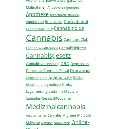
Alkohol
alternative und ergänzende
Maßnahmen
Anbauvereinigungen
Apotheke
Arzneimittelstudien
Cannabidiol
Autofahren
Brustkrebs
Cannabinoide
Cannabidiol (CBD)
Cannabis
Cannabis-Club
Cannabisblüten
Cannabis-Plattformen
Cannabisgesetz
CBD
Cannabisverordnung
Depression
Dronabinol
DeutschesCannabisPortal
Jugendliche
Kinder
Genehmigung
Krebs
Kinder und Jugendliche
Legalisierung
Medizinal-
Leukämie
Cannabis-Gesetz (MedCanG)
Medizinalcannabis
Multiple
Migräne
medizinisches Cannabis
Online-
Sklerose
Nabilon
Nabiximols